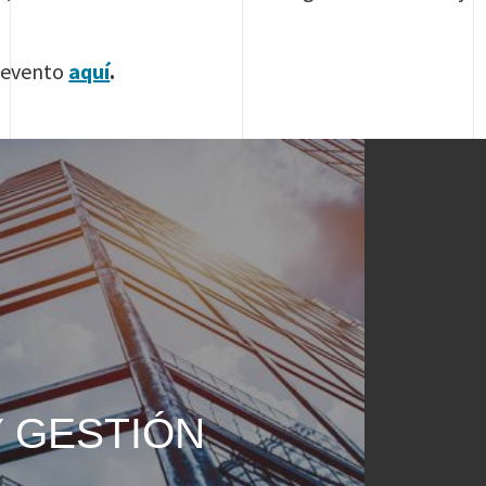
l evento
aquí
.
Y GESTIÓN
S